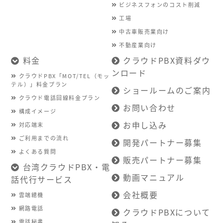
ビジネスフォンのコスト削減
工場
中古車販売業向け
不動産業向け
料金
クラウドPBX資料ダウ
ンロード
クラウドPBX「MOT/TEL（モッ
テル）」料金プラン
ショールームのご案内
クラウド電話回線料金プラン
お問い合わせ
構成イメージ
お申し込み
対応端末
ご利用までの流れ
開発パートナー募集
よくある質問
販売パートナー募集
台湾クラウドPBX・電
動画マニュアル
話代行サービス
会社概要
雲端總機
網路電話
クラウドPBXについて
電話秘書