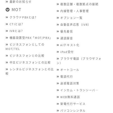
最新のお知らせ
複数店舗・複数拠点の接続
MOT
内線管理・人事管理
クラウドPBXとは?
オプション一覧
CTIとは?
自動音声応答（IVR）
IVRとは?
優先着信
機器設置型PBX「MOT/PBX」
通話録音
ビジネスフォンとしての
AIテキスト化
MOT/TEL
iPad受付
ビジネスフォンとの比較
ブラウザ電話（ブラウザフォ
中古ビジネスフォンとの比較
ン）
レンタルビジネスフォンとの比
オートコール
較
電話代行
迷惑電話対策
インカム・トランシーバ―
WEB無料通話
架電代行サービス
パソコンレンタル