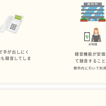
で手が出しにく
録音機能が安価
話も録音してしま
て録音するこ
務所内に引いて利