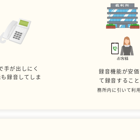
で手が出しにく
録音機能が安価
話も録音してしま
て録音するこ
務所内に引いて利