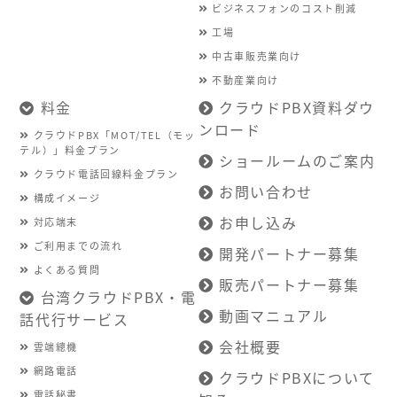
ビジネスフォンのコスト削減
工場
中古車販売業向け
不動産業向け
料金
クラウドPBX資料ダウ
ンロード
クラウドPBX「MOT/TEL（モッ
テル）」料金プラン
ショールームのご案内
クラウド電話回線料金プラン
お問い合わせ
構成イメージ
お申し込み
対応端末
ご利用までの流れ
開発パートナー募集
よくある質問
販売パートナー募集
台湾クラウドPBX・電
動画マニュアル
話代行サービス
会社概要
雲端總機
網路電話
クラウドPBXについて
電話秘書