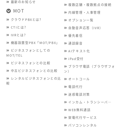
最新のお知らせ
複数店舗・複数拠点の接続
MOT
内線管理・人事管理
クラウドPBXとは?
オプション一覧
CTIとは?
自動音声応答（IVR）
IVRとは?
優先着信
機器設置型PBX「MOT/PBX」
通話録音
ビジネスフォンとしての
AIテキスト化
MOT/TEL
iPad受付
ビジネスフォンとの比較
ブラウザ電話（ブラウザフォ
中古ビジネスフォンとの比較
ン）
レンタルビジネスフォンとの比
オートコール
較
電話代行
迷惑電話対策
インカム・トランシーバ―
WEB無料通話
架電代行サービス
パソコンレンタル