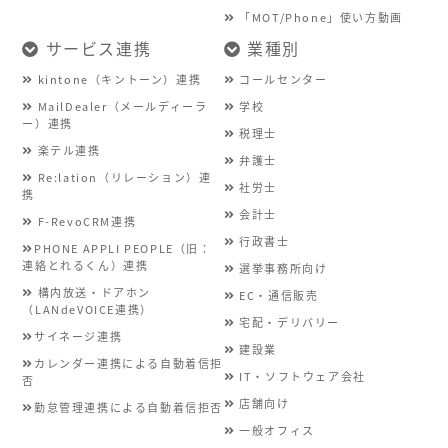
「MOT/Phone」使い方動画
サービス連携
業種別
kintone（キントーン）連携
コールセンター
MailDealer（メールディーラ
学校
ー）連携
税理士
楽テル連携
弁護士
Re:lation（リレーション）連
社労士
携
会計士
F-RevoCRM連携
行政書士
PHONE APPLI PEOPLE（旧：
連絡とれるくん）連携
選挙事務所向け
構内放送・ドアホン
EC・通信販売
（LANdeVOICE連携）
宅配・デリバリー
サイネージ連携
建設業
カレンダー連携による自動着信拒
IT・ソフトウェア会社
否
店舗向け
勤怠管理連携による自動着信拒否
一般オフィス