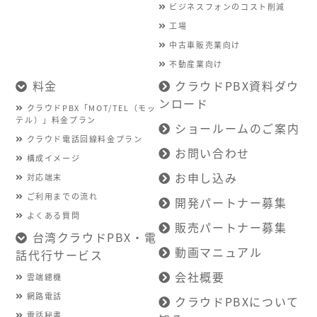
ビジネスフォンのコスト削減
工場
中古車販売業向け
不動産業向け
料金
クラウドPBX資料ダウ
ンロード
クラウドPBX「MOT/TEL（モッ
テル）」料金プラン
ショールームのご案内
クラウド電話回線料金プラン
お問い合わせ
構成イメージ
お申し込み
対応端末
ご利用までの流れ
開発パートナー募集
よくある質問
販売パートナー募集
台湾クラウドPBX・電
動画マニュアル
話代行サービス
会社概要
雲端總機
網路電話
クラウドPBXについて
電話秘書