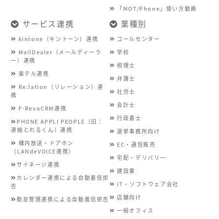
「MOT/Phone」使い方動画
サービス連携
業種別
kintone（キントーン）連携
コールセンター
MailDealer（メールディーラ
学校
ー）連携
税理士
楽テル連携
弁護士
Re:lation（リレーション）連
社労士
携
会計士
F-RevoCRM連携
行政書士
PHONE APPLI PEOPLE（旧：
連絡とれるくん）連携
選挙事務所向け
構内放送・ドアホン
EC・通信販売
（LANdeVOICE連携）
宅配・デリバリー
サイネージ連携
建設業
カレンダー連携による自動着信拒
IT・ソフトウェア会社
否
店舗向け
勤怠管理連携による自動着信拒否
一般オフィス