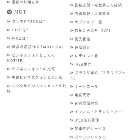
最新のお知らせ
複数店舗・複数拠点の接続
MOT
内線管理・人事管理
クラウドPBXとは?
オプション一覧
CTIとは?
自動音声応答（IVR）
IVRとは?
優先着信
機器設置型PBX「MOT/PBX」
通話録音
ビジネスフォンとしての
AIテキスト化
MOT/TEL
iPad受付
ビジネスフォンとの比較
ブラウザ電話（ブラウザフォ
中古ビジネスフォンとの比較
ン）
レンタルビジネスフォンとの比
オートコール
較
電話代行
迷惑電話対策
インカム・トランシーバ―
WEB無料通話
架電代行サービス
パソコンレンタル