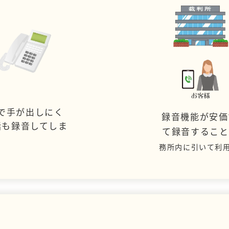
で手が出しにく
録音機能が安価
話も録音してしま
て録音するこ
務所内に引いて利