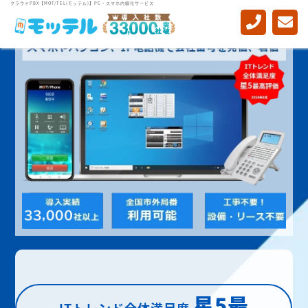
クラウドPBX【MOT/TEL(モッテル)】PC・スマホ内線化サービス
星5最
ITトレンド全体満足度