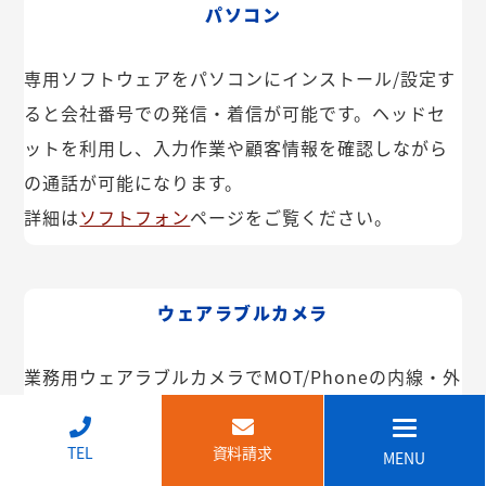
パソコン
専用ソフトウェアをパソコンにインストール/設定す
ると会社番号での発信・着信が可能です。ヘッドセ
ットを利用し、入力作業や顧客情報を確認しながら
の通話が可能になります。
詳細は
ソフトフォン
ページをご覧ください。
ウェアラブルカメラ
業務用ウェアラブルカメラでMOT/Phoneの内線・外
線が利用できます。インカム機能や映像共有なども
可能。IP68で防塵・防水で建設現場などでも安心し
↑
TEL
資料請求
MENU
てご利用いただけます。