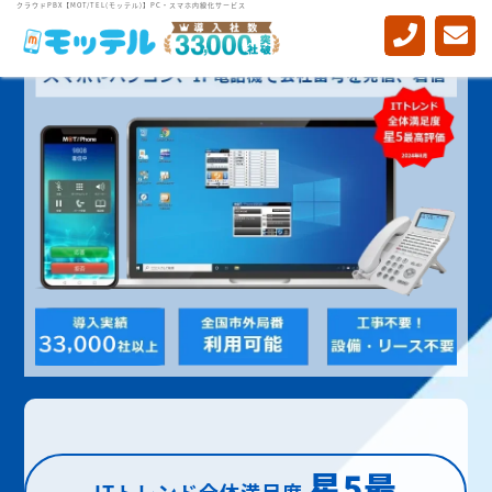
クラウドPBX【MOT/TEL(モッテル)】PC・スマホ内線化サービス
星5最
ITトレンド全体満足度