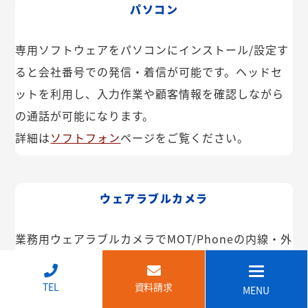
パソコン
専用ソフトウェアをパソコンにインストール/設定す
ると会社番号での発信・着信が可能です。ヘッドセ
ットを利用し、入力作業や顧客情報を確認しながら
の通話が可能になります。
詳細は
ソフトフォン
ページをご覧ください。
ウェアラブルカメラ
業務用ウェアラブルカメラでMOT/Phoneの内線・外
線が利用できます。インカム機能や映像共有なども
可能。IP68で防塵・防水で建設現場などでも安心し
↑
TEL
資料請求
MENU
てご利用いただけます。