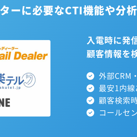
ターに必要なCTI機能や分
入電時に発
顧客情報を
外部CRM・
最安1内線
顧客検索時
コールセン