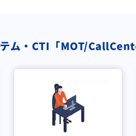
・CTI「MOT/CallCe