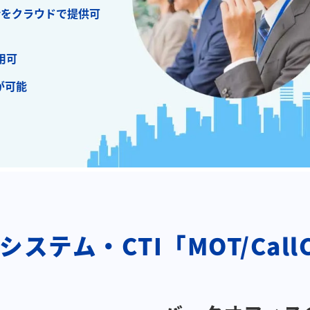
話をクラウドで提供可
用可
が可能
ステム・CTI「MOT/CallC