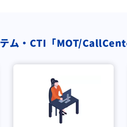
・CTI「MOT/CallCe