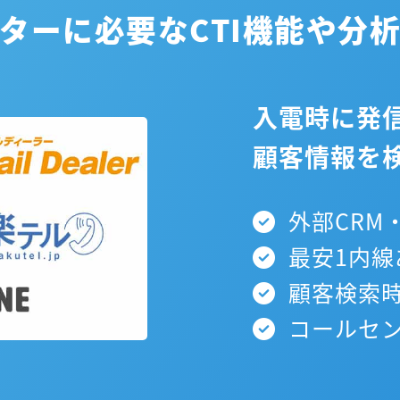
ターに必要なCTI機能や分
入電時に発
顧客情報を
外部CRM・
最安1内線
顧客検索時
コールセン