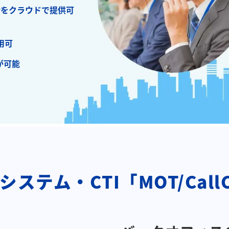
話をクラウドで提供可
用可
が可能
ステム・CTI「MOT/CallC