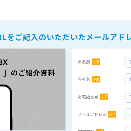
RLをご記入のいただいたメールアド
お名前  
必須
会社名  
必須
お電話番号  
必須
メールアドレス  
必須