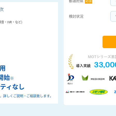
都道府県  
必須
目次
検討状況
音・IVR・など)
用
開始
※
ティなし
、詳しくご説明・ご相談致します。