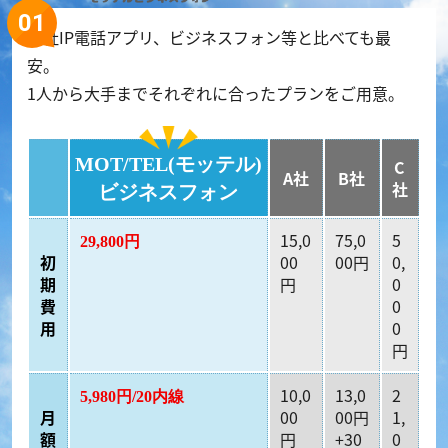
他社IP電話アプリ、ビジネスフォン等と比べても最
安。
1人から大手までそれぞれに合ったプランをご用意。
MOT/TEL(モッテル)
C
A社
B社
社
ビジネスフォン
15,0
75,0
5
29,800円
初
00
00円
0,
期
円
0
費
0
用
0
円
10,0
13,0
2
5,980円/20内線
月
00
00円
1,
額
円
+30
0