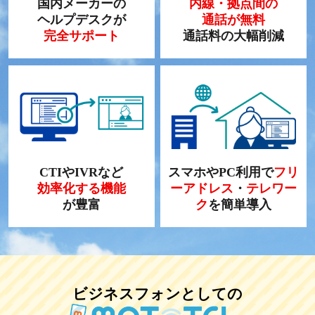
国内メーカーの
内線・拠点間の
ヘルプデスクが
通話が無料
完全サポート
通話料の大幅削減
CTIやIVRなど
スマホやPC利用で
フリ
効率化する機能
ーアドレス
・
テレワー
が豊富
ク
を簡単導入
ビジネスフォンとしての