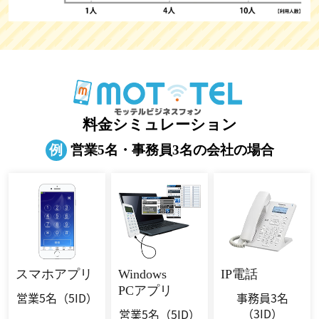
料金シミュレーション
例
営業5名・事務員3名の会社の場合
スマホ
アプリ
Windows
IP電話
PCアプリ
営業5名
（5ID）
事務員3名
（3ID）
営業5名
（5ID）