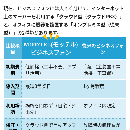
現在、ビジネスフォンには大きく分けて、
インターネット
上のサーバーを利用する「クラウド型（クラウドPBX）」
と、オフィスに機器を設置する「オンプレミス型（従来
型）」
の2種類があります。
MOT/TEL(モッテル)
比較項
従来のビジネスフォ
目
ン
ビジネスフォン
初期費
低価格（工事不要、アプ
高額（主装置＋電
用
リ活用）
話機＋工事費）
導入期
最短3営業日
1ヶ月程度
間
利用場
場所を問わず（自宅・外
オフィス内限定
所
出先）
保守・
クラウド側で自動アップ
故障時の修理費が