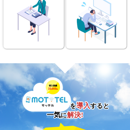
導入
を
すると
一気
解決!
に