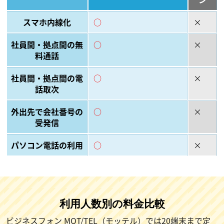
スマホ内線化
○
×
社員間・拠点間の無
○
×
料通話
社員間・拠点間の電
○
×
話取次
外出先で会社番号の
○
×
受発信
パソコン電話の利用
○
×
利用人数別の料金比較
ビジネスフォン MOT/TEL（モッテル）では20端末まで定