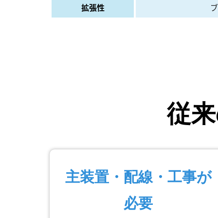
拡張性
ブ
従来
主装置・配線・工事が
必要