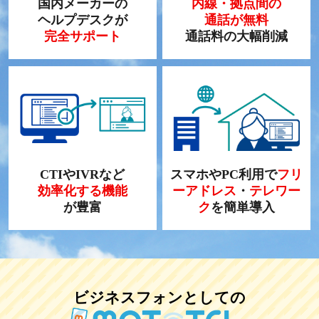
国内メーカーの
内線・拠点間の
ヘルプデスクが
通話が無料
完全サポート
通話料の大幅削減
CTIやIVRなど
スマホやPC利用で
フリ
効率化する機能
ーアドレス
・
テレワー
が豊富
ク
を簡単導入
ビジネスフォンとしての