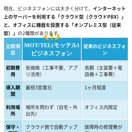
現在、ビジネスフォンには大きく分けて、
インターネット
上のサーバーを利用する「クラウド型（クラウドPBX）」
と、オフィスに機器を設置する「オンプレミス型（従来
型）」
の2種類があります。
MOT/TEL(モッテル)
比較項
従来のビジネスフォ
目
ン
ビジネスフォン
初期費
低価格（工事不要、アプ
高額（主装置＋電
用
リ活用）
話機＋工事費）
導入期
最短3営業日
1ヶ月程度
間
利用場
場所を問わず（自宅・外
オフィス内限定
所
出先）
保守・
クラウド側で自動アップ
故障時の修理費が