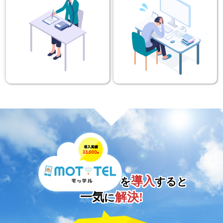
導入
を
すると
一気
解決!
に