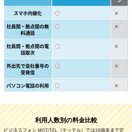
スマホ内線化
○
×
社員間・拠点間の無
○
×
料通話
社員間・拠点間の電
○
×
話取次
外出先で会社番号の
○
×
受発信
パソコン電話の利用
○
×
利用人数別の料金比較
ビジネスフォン MOT/TEL（モッテル）では20端末まで定