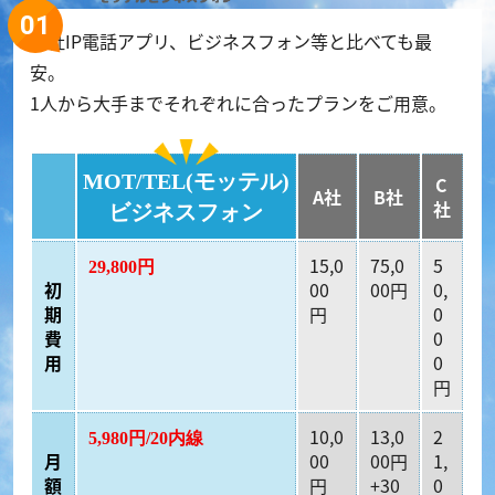
他社IP電話アプリ、ビジネスフォン等と比べても最
安。
1人から大手までそれぞれに合ったプランをご用意。
MOT/TEL(モッテル)
C
A社
B社
社
ビジネスフォン
15,0
75,0
5
29,800円
初
00
00円
0,
期
円
0
費
0
用
0
円
10,0
13,0
2
5,980円/20内線
月
00
00円
1,
額
円
+30
0