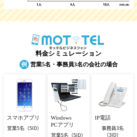
料金シミュレーション
例
営業5名・事務員3名の会社の場合
スマホ
アプリ
Windows
IP電話
PCアプリ
営業5名
（5ID）
事務員3名
（3ID）
営業5名
（5ID）