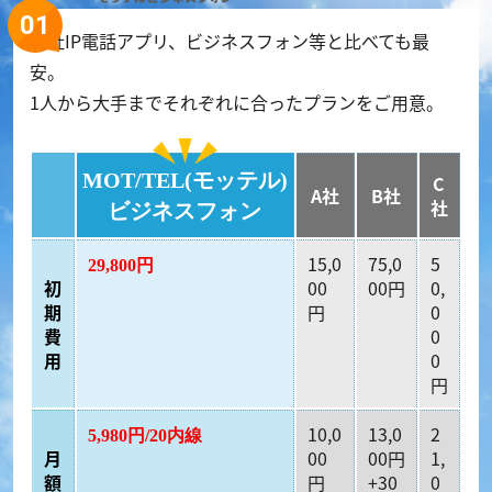
他社IP電話アプリ、ビジネスフォン等と比べても最
安。
1人から大手までそれぞれに合ったプランをご用意。
MOT/TEL(モッテル)
C
A社
B社
社
ビジネスフォン
15,0
75,0
5
29,800円
初
00
00円
0,
期
円
0
費
0
用
0
円
10,0
13,0
2
5,980円/20内線
月
00
00円
1,
額
円
+30
0