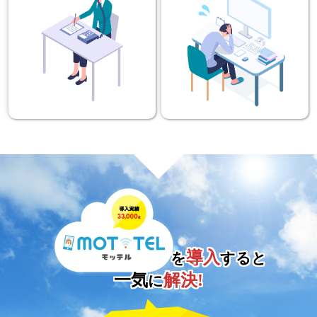
導入
を
すると
一気
解決!
に