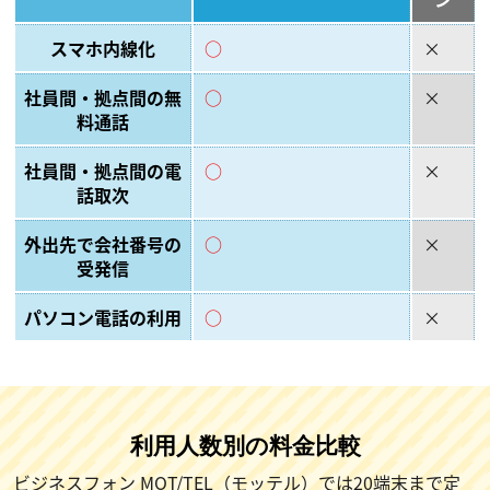
スマホ内線化
○
×
社員間・拠点間の無
○
×
料通話
社員間・拠点間の電
○
×
話取次
外出先で会社番号の
○
×
受発信
パソコン電話の利用
○
×
利用人数別の料金比較
ビジネスフォン MOT/TEL（モッテル）では20端末まで定