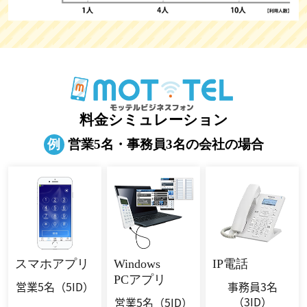
料金シミュレーション
例
営業5名・事務員3名の会社の場合
スマホ
アプリ
Windows
IP電話
PCアプリ
営業5名
（5ID）
事務員3名
（3ID）
営業5名
（5ID）