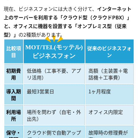
現在、ビジネスフォンには大きく分けて、
インターネット
上のサーバーを利用する「クラウド型（クラウドPBX）」
と、オフィスに機器を設置する「オンプレミス型（従来
型）」
の2種類があります。
MOT/TEL(モッテル)
比較項
従来のビジネスフォ
目
ン
ビジネスフォン
初期費
低価格（工事不要、アプ
高額（主装置＋電
用
リ活用）
話機＋工事費）
導入期
最短3営業日
1ヶ月程度
間
利用場
場所を問わず（自宅・外
オフィス内限定
所
出先）
保守・
クラウド側で自動アップ
故障時の修理費が