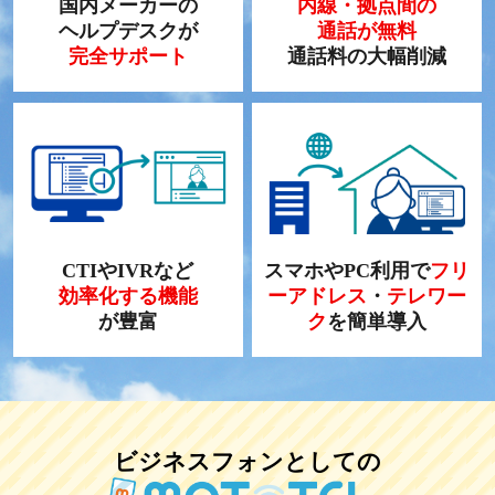
国内メーカーの
内線・拠点間の
ヘルプデスクが
通話が無料
完全サポート
通話料の大幅削減
CTIやIVRなど
スマホやPC利用で
フリ
効率化する機能
ーアドレス
・
テレワー
が豊富
ク
を簡単導入
ビジネスフォンとしての