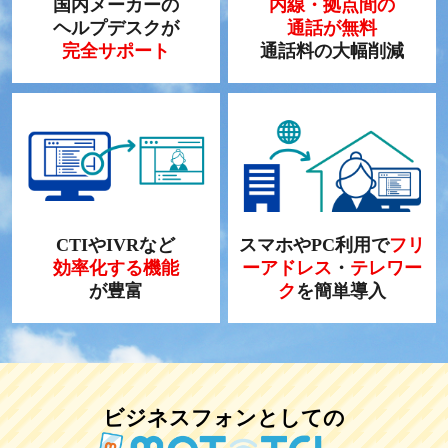
国内メーカーの
内線・拠点間の
ヘルプデスクが
通話が無料
完全サポート
通話料の大幅削減
CTIやIVRなど
スマホやPC利用で
フリ
効率化する機能
ーアドレス
・
テレワー
が豊富
ク
を簡単導入
ビジネスフォンとしての