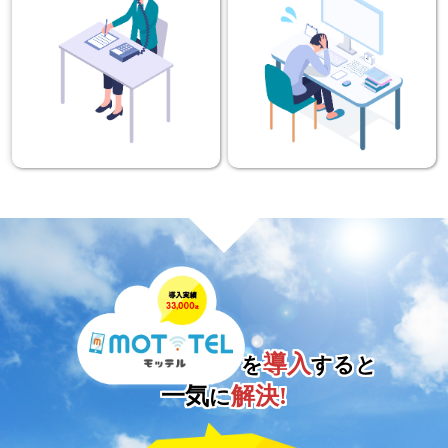
導入
を
すると
一気
解決!
に