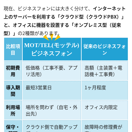
現在、ビジネスフォンには大きく分けて、
インターネット
上のサーバーを利用する「クラウド型（クラウドPBX）」
と、オフィスに機器を設置する「オンプレミス型（従来
型）」
の2種類があります。
MOT/TEL(モッテル)
比較項
従来のビジネスフォ
目
ン
ビジネスフォン
初期費
低価格（工事不要、アプ
高額（主装置＋電
用
リ活用）
話機＋工事費）
導入期
最短3営業日
1ヶ月程度
間
利用場
場所を問わず（自宅・外
オフィス内限定
所
出先）
保守・
クラウド側で自動アップ
故障時の修理費が