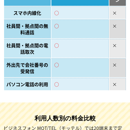
スマホ内線化
○
×
社員間・拠点間の無
○
×
料通話
社員間・拠点間の電
○
×
話取次
外出先で会社番号の
○
×
受発信
パソコン電話の利用
○
×
利用人数別の料金比較
ビジネスフォン MOT/TEL（モッテル）では20端末まで定