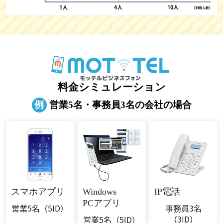
料金シミュレーション
例
営業5名・事務員3名の会社の場合
スマホ
アプリ
Windows
IP電話
PCアプリ
営業5名
（5ID）
事務員3名
（3ID）
営業5名
（5ID）