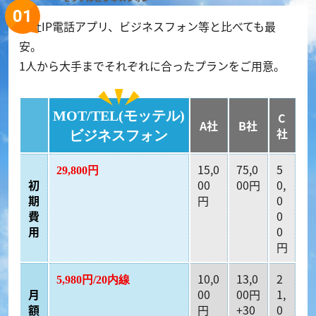
他社IP電話アプリ、ビジネスフォン等と比べても最
安。
1人から大手までそれぞれに合ったプランをご用意。
MOT/TEL(モッテル)
C
A社
B社
社
ビジネスフォン
15,0
75,0
5
29,800円
初
00
00円
0,
期
円
0
費
0
用
0
円
10,0
13,0
2
5,980円/20内線
月
00
00円
1,
額
円
+30
0