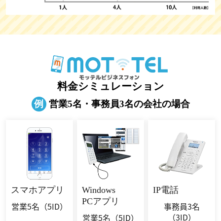
料金シミュレーション
例
営業5名・事務員3名の会社の場合
スマホ
アプリ
Windows
IP電話
PCアプリ
営業5名
（5ID）
事務員3名
（3ID）
営業5名
（5ID）