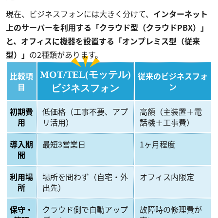
現在、ビジネスフォンには大きく分けて、
インターネット
上のサーバーを利用する「クラウド型（クラウドPBX）」
と、オフィスに機器を設置する「オンプレミス型（従来
型）」
の2種類があります。
MOT/TEL(モッテル)
比較項
従来のビジネスフォ
目
ン
ビジネスフォン
初期費
低価格（工事不要、アプ
高額（主装置＋電
用
リ活用）
話機＋工事費）
導入期
最短3営業日
1ヶ月程度
間
利用場
場所を問わず（自宅・外
オフィス内限定
所
出先）
保守・
クラウド側で自動アップ
故障時の修理費が