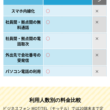
スマホ内線化
○
×
社員間・拠点間の無
○
×
料通話
社員間・拠点間の電
○
×
話取次
外出先で会社番号の
○
×
受発信
パソコン電話の利用
○
×
利用人数別の料金比較
ビジネスフォン MOT/TEL（モッテル）では20端末まで定