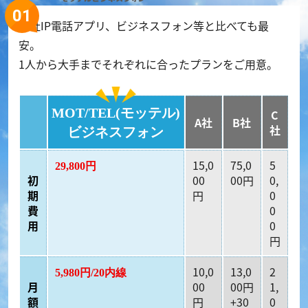
他社IP電話アプリ、ビジネスフォン等と比べても最
安。
1人から大手までそれぞれに合ったプランをご用意。
MOT/TEL(モッテル)
C
A社
B社
社
ビジネスフォン
15,0
75,0
5
29,800円
初
00
00円
0,
期
円
0
費
0
用
0
円
10,0
13,0
2
5,980円/20内線
月
00
00円
1,
額
円
+30
0