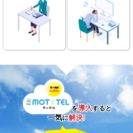
導入
を
すると
一気
解決!
に