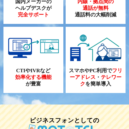
国内メーカーの
内線・拠点間の
ヘルプデスクが
通話が無料
完全サポート
通話料の大幅削減
CTIやIVRなど
スマホやPC利用で
フリ
効率化する機能
ーアドレス
・
テレワー
が豊富
ク
を簡単導入
ビジネスフォンとしての