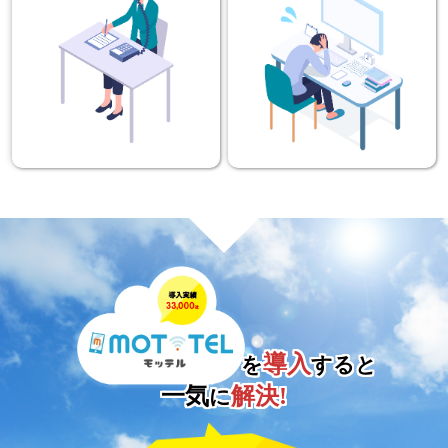
導入
を
すると
一気
解決!
に