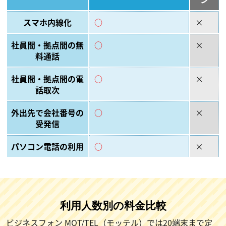
スマホ内線化
○
×
社員間・拠点間の無
○
×
料通話
社員間・拠点間の電
○
×
話取次
外出先で会社番号の
○
×
受発信
パソコン電話の利用
○
×
利用人数別の料金比較
ビジネスフォン MOT/TEL（モッテル）では20端末まで定