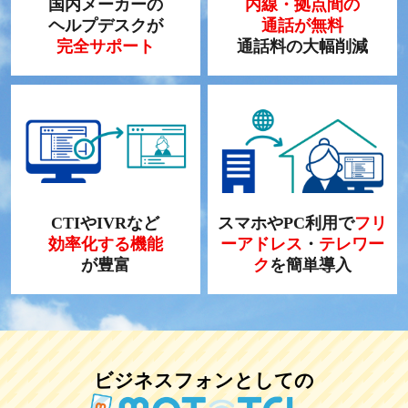
国内メーカーの
内線・拠点間の
ヘルプデスクが
通話が無料
完全サポート
通話料の大幅削減
CTIやIVRなど
スマホやPC利用で
フリ
効率化する機能
ーアドレス
・
テレワー
が豊富
ク
を簡単導入
ビジネスフォンとしての