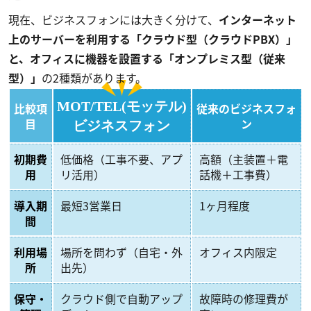
現在、ビジネスフォンには大きく分けて、
インターネット
上のサーバーを利用する「クラウド型（クラウドPBX）」
と、オフィスに機器を設置する「オンプレミス型（従来
型）」
の2種類があります。
MOT/TEL(モッテル)
比較項
従来のビジネスフォ
目
ン
ビジネスフォン
初期費
低価格（工事不要、アプ
高額（主装置＋電
用
リ活用）
話機＋工事費）
導入期
最短3営業日
1ヶ月程度
間
利用場
場所を問わず（自宅・外
オフィス内限定
所
出先）
保守・
クラウド側で自動アップ
故障時の修理費が