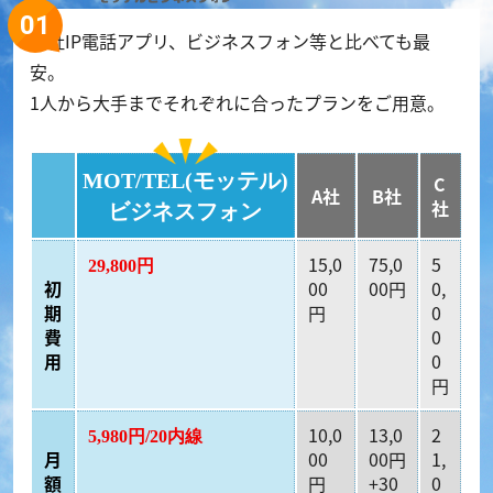
他社IP電話アプリ、ビジネスフォン等と比べても最
安。
1人から大手までそれぞれに合ったプランをご用意。
MOT/TEL(モッテル)
C
A社
B社
社
ビジネスフォン
15,0
75,0
5
29,800円
初
00
00円
0,
期
円
0
費
0
用
0
円
10,0
13,0
2
5,980円/20内線
月
00
00円
1,
額
円
+30
0