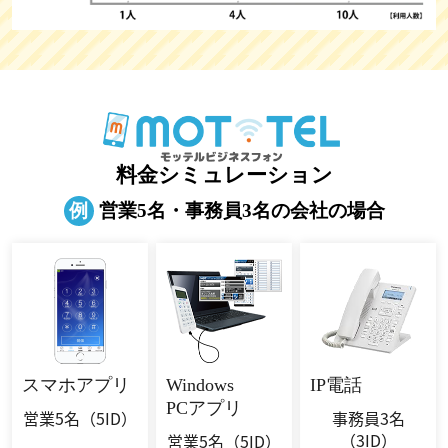
料金シミュレーション
例
営業5名・事務員3名の会社の場合
スマホ
アプリ
Windows
IP電話
PCアプリ
営業5名
（5ID）
事務員3名
（3ID）
営業5名
（5ID）