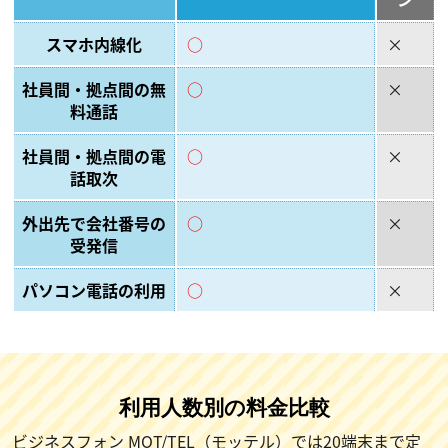
スマホ内線化
○
×
社員間・拠点間の無
○
×
料通話
社員間・拠点間の電
○
×
話取次
外出先で会社番号の
○
×
受発信
パソコン電話の利用
○
×
利用人数別の料金比較
ビジネスフォン MOT/TEL（モッテル）では20端末まで定