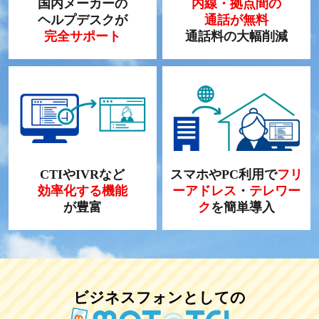
国内メーカーの
内線・拠点間の
ヘルプデスクが
通話が無料
完全サポート
通話料の大幅削減
CTIやIVRなど
スマホやPC利用で
フリ
効率化する機能
ーアドレス
・
テレワー
が豊富
ク
を簡単導入
ビジネスフォンとしての