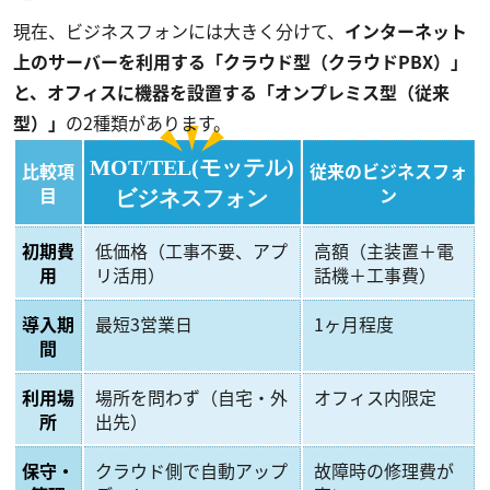
現在、ビジネスフォンには大きく分けて、
インターネット
上のサーバーを利用する「クラウド型（クラウドPBX）」
と、オフィスに機器を設置する「オンプレミス型（従来
型）」
の2種類があります。
MOT/TEL(モッテル)
比較項
従来のビジネスフォ
目
ン
ビジネスフォン
初期費
低価格（工事不要、アプ
高額（主装置＋電
用
リ活用）
話機＋工事費）
導入期
最短3営業日
1ヶ月程度
間
利用場
場所を問わず（自宅・外
オフィス内限定
所
出先）
保守・
クラウド側で自動アップ
故障時の修理費が