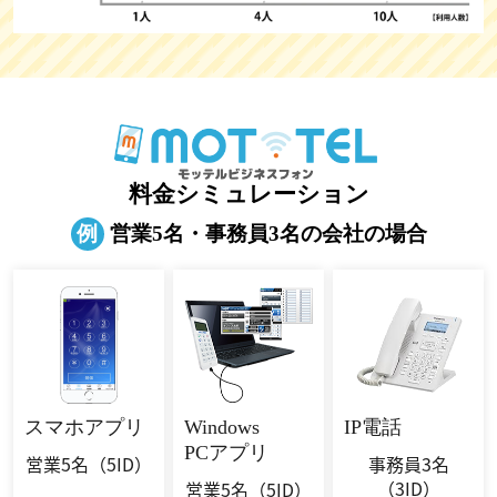
料金シミュレーション
例
営業5名・事務員3名の会社の場合
スマホ
アプリ
Windows
IP電話
PCアプリ
営業5名
（5ID）
事務員3名
（3ID）
営業5名
（5ID）