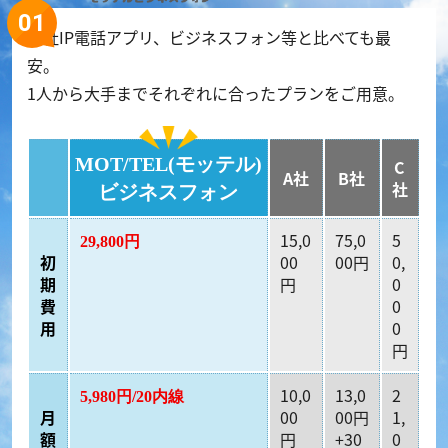
他社IP電話アプリ、ビジネスフォン等と比べても最
安。
1人から大手までそれぞれに合ったプランをご用意。
MOT/TEL(モッテル)
C
A社
B社
社
ビジネスフォン
15,0
75,0
5
29,800円
初
00
00円
0,
期
円
0
費
0
用
0
円
10,0
13,0
2
5,980円/20内線
月
00
00円
1,
額
円
+30
0