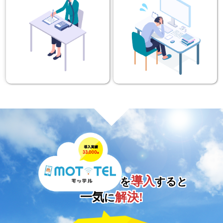
導入
を
すると
一気
解決!
に