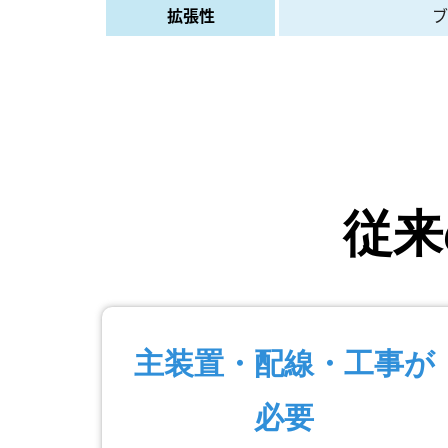
拡張性
ブ
従来
主装置・配線・工事が
必要