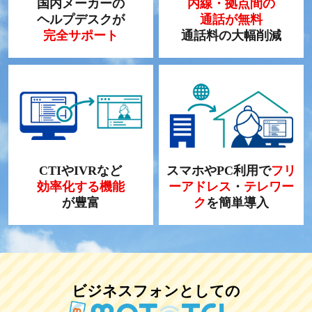
国内メーカーの
内線・拠点間の
ヘルプデスクが
通話が無料
完全サポート
通話料の大幅削減
CTIやIVRなど
スマホやPC利用で
フリ
効率化する機能
ーアドレス
・
テレワー
が豊富
ク
を簡単導入
ビジネスフォンとしての