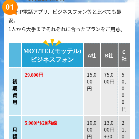
他社IP電話アプリ、ビジネスフォン等と比べても最
安。
1人から大手までそれぞれに合ったプランをご用意。
MOT/TEL(モッテル)
C
A社
B社
社
ビジネスフォン
15,0
75,0
5
29,800円
初
00
00円
0,
期
円
0
費
0
用
0
円
10,0
13,0
2
5,980円/20内線
月
00
00円
1,
額
円
+30
0