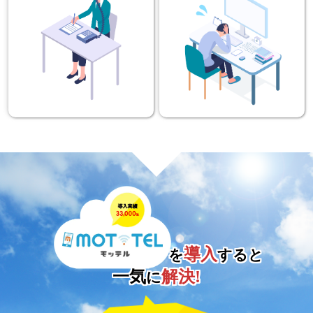
導入
を
すると
一気
解決!
に