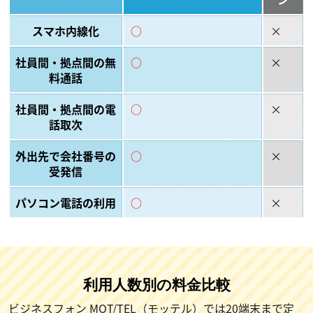
スマホ内線化
○
×
社員間・拠点間の無
○
×
料通話
社員間・拠点間の電
○
×
話取次
外出先で会社番号の
○
×
受発信
パソコン電話の利用
○
×
利用人数別の料金比較
ビジネスフォン MOT/TEL（モッテル）では20端末まで定