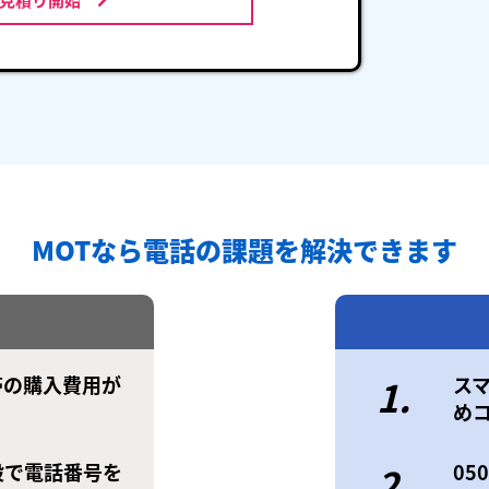
MOTなら電話の課題を解決できます
帯の購入費用が
1.
ス
め
設で電話番号を
2.
0