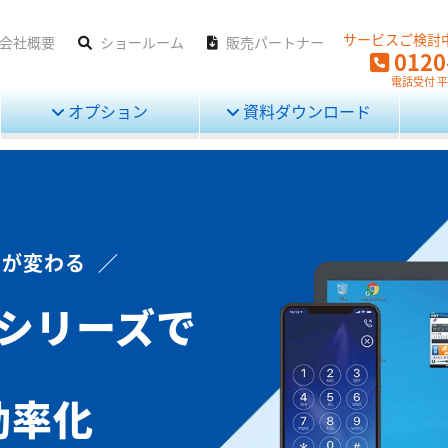
サービスご検討
会社概要
ショールーム
販売パートナー
0120
電話受付 平日
オプション
資料ダウンロード
が変わる ／
」シリーズで
効率化