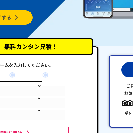
ドする
！
無料カンタン見積！
ームを入力してください。
ご
お気
受付
お見積り開始