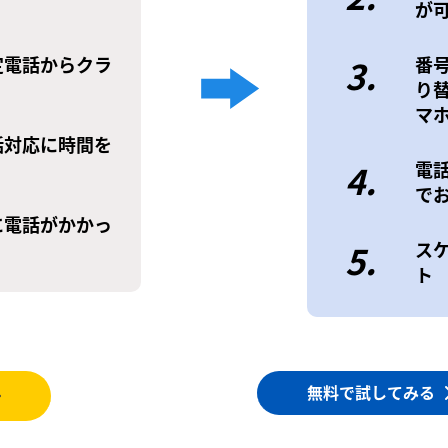
が
定電話からクラ
3.
番
り
マ
話対応に時間を
4.
電
で
に電話がかかっ
5.
ス
ト
無料で試してみる