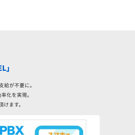
EL」
支給が不要に。
効率化を実現。
用頂けます。