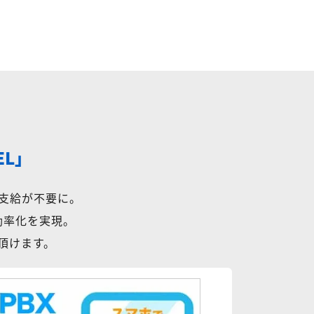
EL」
支給が不要に。
効率化を実現。
用頂けます。