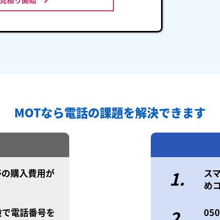
MOTなら電話の課題を解決できます
帯の購入費用が
1.
ス
め
設で電話番号を
2.
0