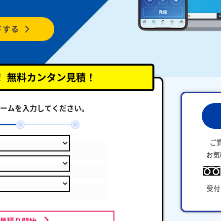
ドする
！
無料カンタン見積！
ームを入力してください。
ご
お気
受付
お見積り開始