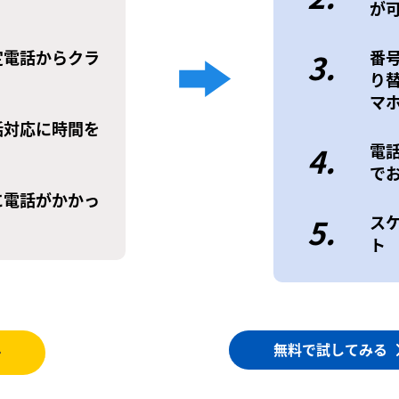
が
定電話からクラ
3.
番
り
マ
話対応に時間を
4.
電
で
に電話がかかっ
5.
ス
ト
無料で試してみる