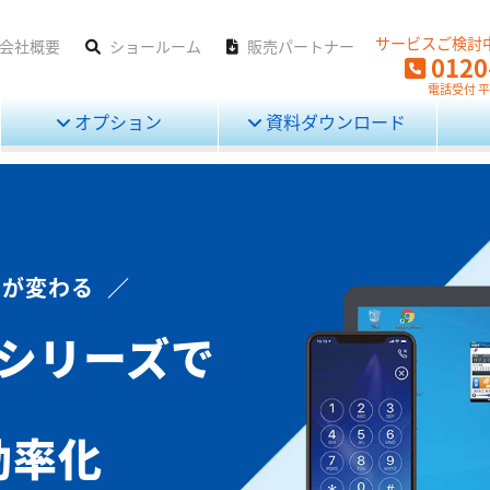
サービスご検討
会社概要
ショールーム
販売パートナー
0120
電話受付 平日
オプション
資料ダウンロード
が変わる ／
」シリーズで
効率化