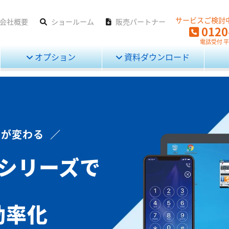
サービスご検討
会社概要
ショールーム
販売パートナー
0120
電話受付 平日
オプション
資料ダウンロード
が変わる ／
」シリーズで
効率化