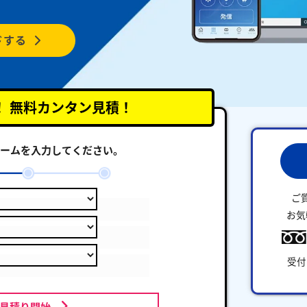
ドする
！
無料カンタン見積！
ームを入力してください。
ご
お気
受付
お見積り開始