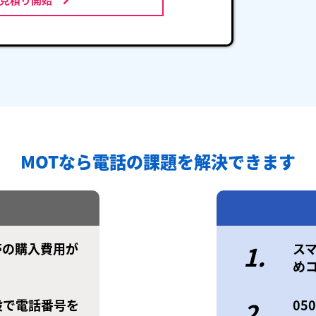
MOTなら電話の課題を解決できます
帯の購入費用が
1.
ス
め
設で電話番号を
2.
0