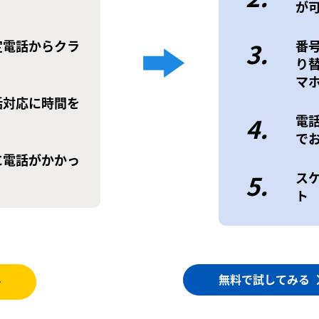
が
定電話からクラ
3.
番
り
マ
話対応に時間を
4.
電
で
に電話がかかっ
5.
ス
ト
無料で試してみる