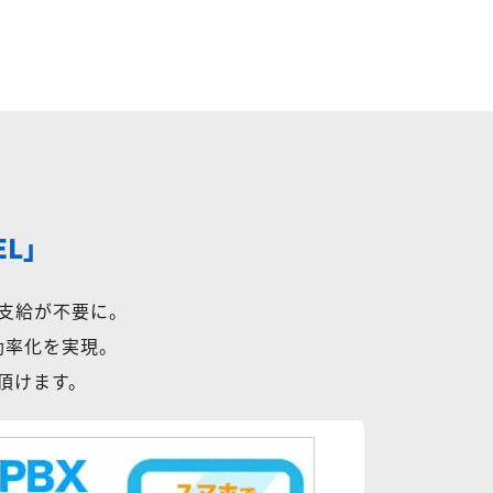
EL」
支給が不要に。
効率化を実現。
用頂けます。