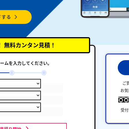
ドする
！
無料カンタン見積！
ームを入力してください。
ご
お気
受付
お見積り開始