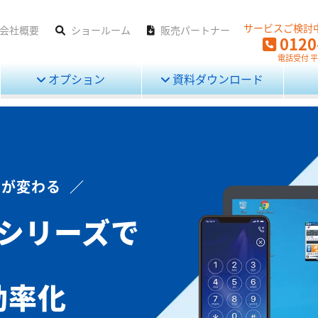
サービスご検討
会社概要
ショールーム
販売パートナー
0120
電話受付 平日
オプション
資料ダウンロード
が変わる ／
」シリーズで
効率化