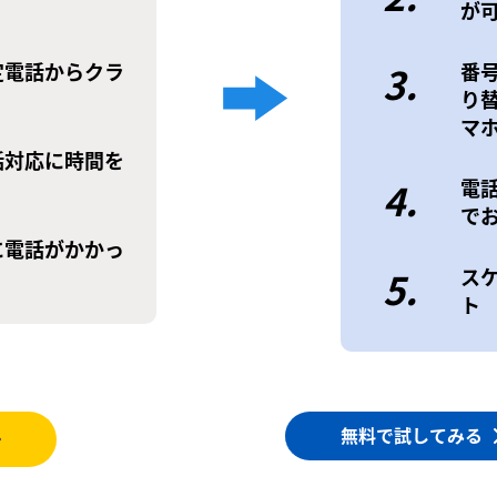
が
定電話からクラ
3.
番
り
マ
話対応に時間を
4.
電
で
に電話がかかっ
5.
ス
ト
無料で試してみる