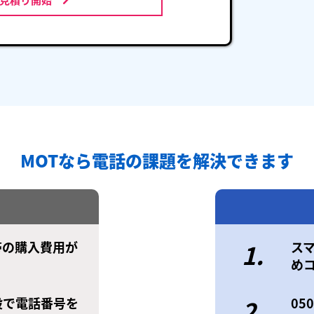
MOTなら電話の課題を解決できます
帯の購入費用が
1.
ス
め
設で電話番号を
2.
0