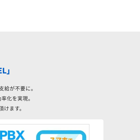
EL」
支給が不要に。
効率化を実現。
用頂けます。