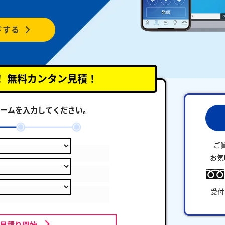
ドする
！
無料カンタン見積！
ームを入力してください。
ご
お気
受付
お見積り開始