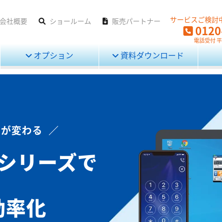
サービスご検討
会社概要
ショールーム
販売パートナー
0120
電話受付 平日
オプション
資料ダウンロード
が変わる ／
」シリーズで
効率化