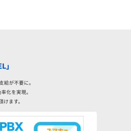
EL」
支給が不要に。
効率化を実現。
用頂けます。