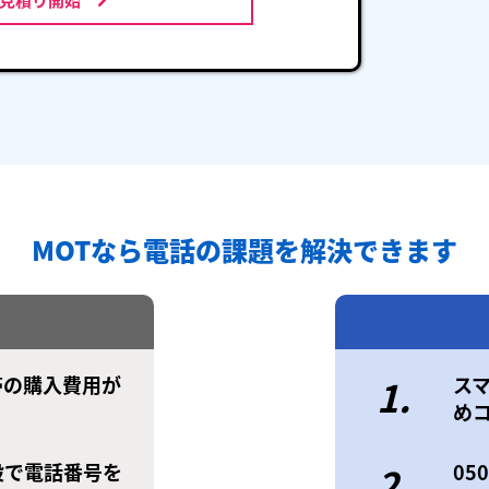
MOTなら電話の課題を解決できます
帯の購入費用が
1.
ス
め
設で電話番号を
2.
0