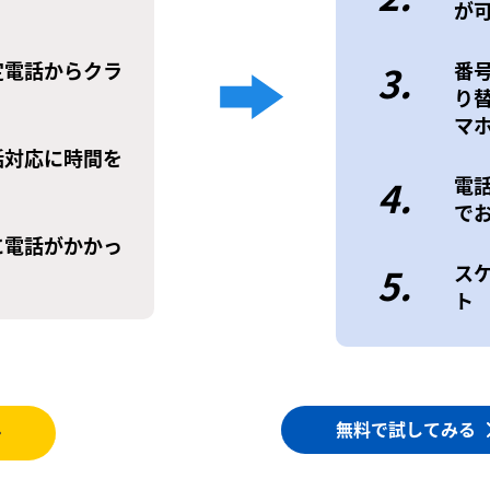
が
定電話からクラ
3.
番
り
マ
話対応に時間を
4.
電
で
に電話がかかっ
5.
ス
ト
無料で試してみる