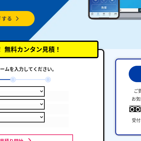
ドする
！
無料カンタン見積！
ームを入力してください。
ご
お気
受付
お見積り開始