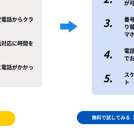
が
定電話からクラ
3.
番
り
マ
話対応に時間を
4.
電
で
に電話がかかっ
5.
ス
ト
無料で試してみる