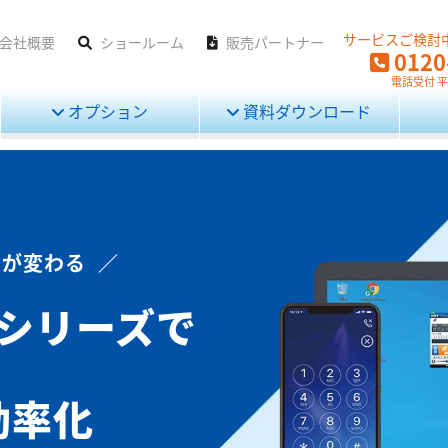
サービスご検討
会社概要
ショールーム
販売パートナー
0120
電話受付 平日
オプション
資料ダウンロード
が変わる ／
」シリーズで
効率化