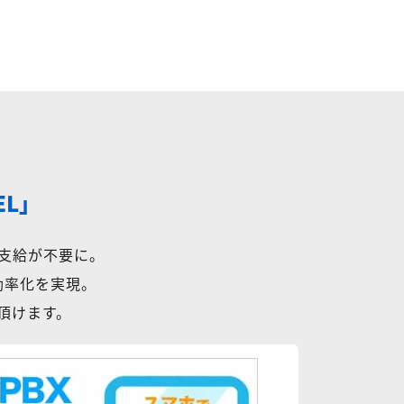
EL」
支給が不要に。
効率化を実現。
用頂けます。