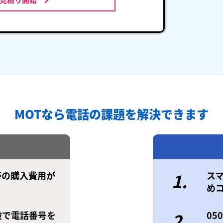
MOTなら電話の課題を解決できます
帯の購入費用が
1.
ス
め
設で電話番号を
2.
0