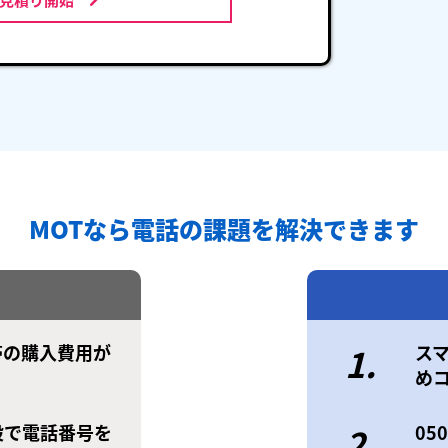
MOTなら電話の課題を解決できます
帯の購入費用が
1.
ス
め
設で電話番号を
2.
0