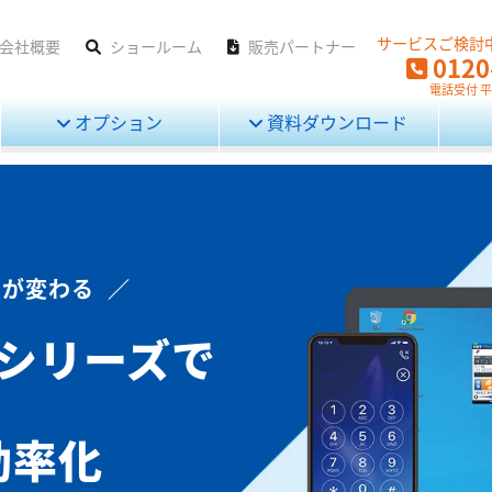
サービスご検討
会社概要
ショールーム
販売パートナー
0120
電話受付 平日
オプション
資料ダウンロード
が変わる ／
」シリーズで
効率化