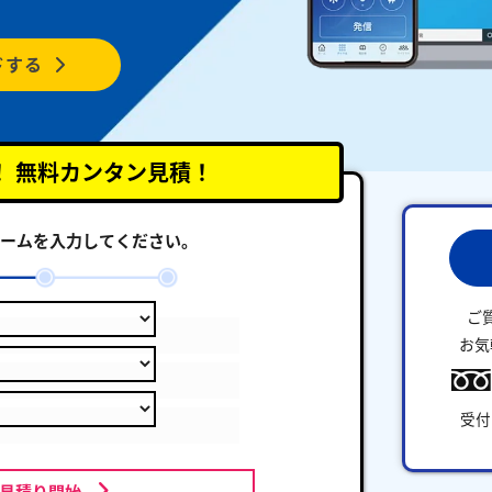
ドする
！
無料カンタン見積！
ームを入力してください。
ご
お気
受付
お見積り開始