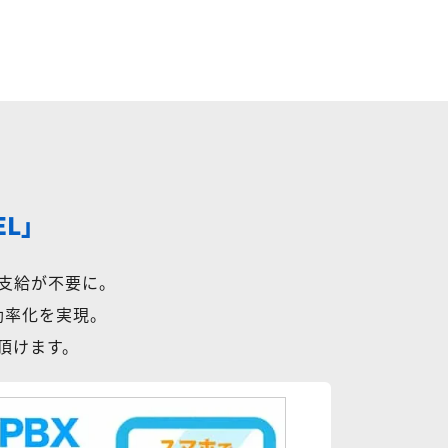
EL」
支給が不要に。
効率化を実現。
用頂けます。