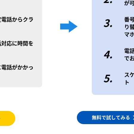
が
定電話からクラ
3.
番
り
マ
話対応に時間を
4.
電
で
に電話がかかっ
5.
ス
ト
無料で試してみる